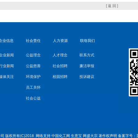
[ 返 回 ]
企业信息
社会责任
人力资源
联络我们
企业新闻
公益理念
人才理念
联系方式
行业新闻
公益慈善
社会招聘
廉洁举报
媒体关注
环境保护
校园招聘
投诉建议
员工关怀
社会公益
公司
版权所有(C)2018
网络支持
中国化工网
生意宝
网盛大宗
著作权声明
备案字号：苏I