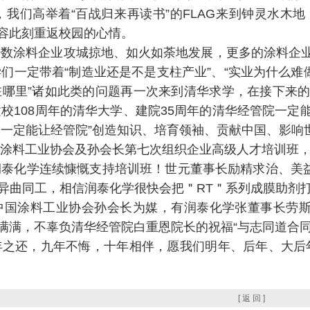
我们高举着“百战归来再读书”的FLAG来到钟灵水木
形容此刻重返校园的心情。
涂料企业攻城掠地、如火如荼地发展，更多的涂料企业
们一定带着“制造业还是不是支柱产业”、“实业为什么难做
在哪里”诸如此类的问题再一次来到清华求学，在接下来
校108周年的清华大学、建院35周年的清华经管院一
一定能让经管院”创造知识、培育领袖、贡献中国、影响
料工业协会及孙会长第七次组织企业高级人才培训班，
化学连续慷慨支持培训班！世元董事长励精求治、美益
异曲同工，相信润泰化学很快会把＂RT＂系列成膜助剂
涂料工业协会孙会长为媒，有润泰化学张董事长劳斯莱
获满满，不辜负清华经管院白重恩院长的祝福“与志同道合
还，九年不悔，十年相伴，愿我们明年、后年、大后年
[ 返 回 ]