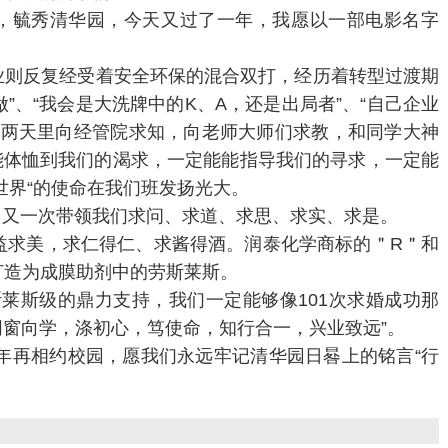
地，毓秀清华园，今天又过了一年，我愿以一部电影名字
则反复经受着安全环保的混合双打，经历着转型过渡期
”、“我会是大洗牌中的K、A，还是出局者”、“自己企业
的两天里向经管院求知，向老师大师们求教，和同学大神
定能体恤到我们的渴求，一定能能指导我们的寻求，一定能
世界“的使命在我们班发扬光大。
又一次带领我们求问、求道、求思、求实、求是。
求美，求仁得仁、求酱得酒。润泰化学商标的＂R＂和
打造为成膜助剂中的劳斯莱斯。
斯级的鼎力支持，我们一定能够像101次求婚成功那
同窗向学，涤初心，笃使命，知行合一，兴业致远”。
再相约校园，愿我们永远牢记清华园日晷上的铭言“行