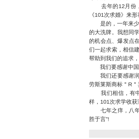
去年的12月份，
《101次求婚》来
是的，一年来少数
的大洗牌。我想同学
的机会点、爆发点
们一起求索，相信建
帮助到我们的追求，
我们要感谢中国涂
我们还要感谢润泰
劳斯莱斯商标＂R＂
我们相信，有中国
样，101次求学收
七年之痒，八年之
胜于言”!