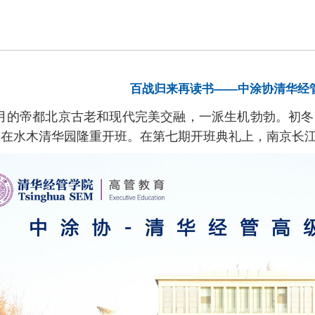
百战归来再读书——中涂协清华经
的帝都北京古老和现代完美交融，一派生机勃勃。初冬的
班在水木清华园隆重开班。在第七期开班典礼上，南京长