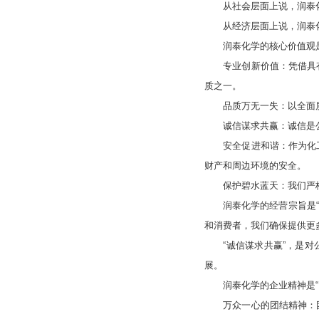
从社会层面上说，润泰化
从经济层面上说，润泰化
润泰化学的核心价值观是
专业创新价值：凭借具有
质之一。
品质万无一失：以全面质
诚信谋求共赢：诚信是公司
安全促进和谐：作为化工
财产和周边环境的安全。
保护碧水蓝天：我们严格遵
润泰化学的经营宗旨是“与
和消费者，我们确保提供更
“诚信谋求共赢”，是对公
展。
润泰化学的企业精神是“团
万众一心的团结精神：团