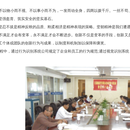
以物小而不视、不以事小而不为，一发而动全身，四两以拨千斤。一丝不苟、
坚强盔胄、筑实安全的坚实基石。
不拔是精神反映的品质、刚柔相济是精神表现的策略。坚韧精神是我们遭遇
满足才会有变革，永不满足才会不断进步。创新不仅是变革的手段，创新又是
工个体或团队的创新行为与成果，以制度和机制加以保障和褒奖。
工程中，通过行为识别系统公司规定了企业和员工的行为规范;通过视觉识别系