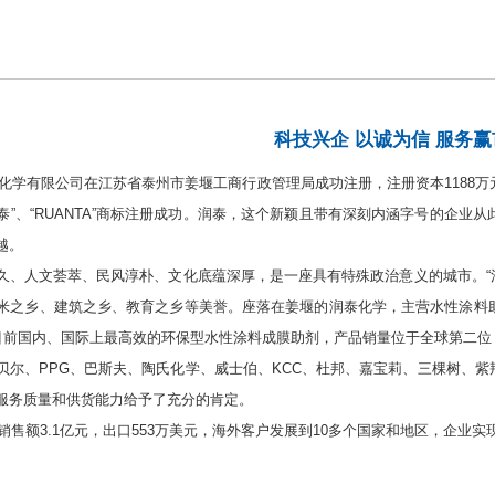
科技兴企 以诚为信 服务赢
化学有限公司在江苏省泰州市姜堰工商行政管理局成功注册，注册资本1188
润泰”、“RUANTA”商标注册成功。润泰，这个新颖且带有深刻内涵字号的企业从此
越。
人文荟萃、民风淳朴、文化底蕴深厚，是一座具有特殊政治意义的城市。“清代
米之乡、建筑之乡、教育之乡等美誉。座落在姜堰的润泰化学，主营水性涂料
是目前国内、国际上最高效的环保型水性涂料成膜助剂，产品销量位于全球第二位
、PPG、巴斯夫、陶氏化学、威士伯、KCC、杜邦、嘉宝莉、三棵树、紫
服务质量和供货能力给予了充分的肯定。
售额3.1亿元，出口553万美元，海外客户发展到10多个国家和地区，企业