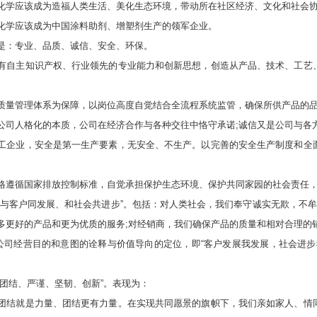
学应该成为造福人类生活、美化生态环境，带动所在社区经济、文化和社会协
学应该成为中国涂料助剂、增塑剂生产的领军企业。
：专业、品质、诚信、安全、环保。
自主知识产权、行业领先的专业能力和创新思想，创造从产品、技术、工艺、
量管理体系为保障，以岗位高度自觉结合全流程系统监管，确保所供产品的品
人格化的本质，公司在经济合作与各种交往中恪守承诺;诚信又是公司与各方
企业，安全是第一生产要素，无安全、不生产。以完善的安全生产制度和全面
循国家排放控制标准，自觉承担保护生态环境、保护共同家园的社会责任，
客户同发展、和社会共进步”。包括：对人类社会，我们奉守诚实无欺，不牟不
多更好的产品和更为优质的服务;对经销商，我们确保产品的质量和相对合理的
司经营目的和意图的诠释与价值导向的定位，即“客户发展我发展，社会进步
结、严谨、坚韧、创新”。表现为：
结就是力量、团结更有力量。在实现共同愿景的旗帜下，我们亲如家人、情同